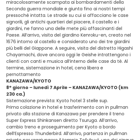
miracolosamente scampata ai bombardamenti della
Seconda guerra mondiale e giunta fino ai nostri tempi
pressoché intatta. Le strade su cui si affacciano le case
signorili, gli antichi quartieri del piacere, il castello e i
giardini, ne fanno una delle mete più affascinanti del
Paese. All’arrivo, visita del giardino Kenroku-en, creato nel
1676 intorno al castello e considerato uno dei tre giardini
più belli del Giappone. A seguire, visita del distretto Higashi
Chayamachi, dove ancora oggi le Geishe intrattengono i
clienti con canti e musica all’interno delle case da tè. Al
termine, sistemazione in hotel, cena libera e
pernottamento
KANAZAWA/KYOTO
8° giorno – lunedì 7 Aprile – KANAZAWA/KYOTO (km
230 ca.)
Sistemazione prevista: Kyoto hotel 3 stelle sup.
Prima colazione in hotel e trasferimento con in pullman
privato alla stazione di Kanazawa per prendere il treno
Super Express Shinkansen diretto Tsuruga. All’arrivo,
cambio treno e proseguimento per Kyoto a bordo
dell’Espresso Thunderbird. All’arrivo, partenza in pullman