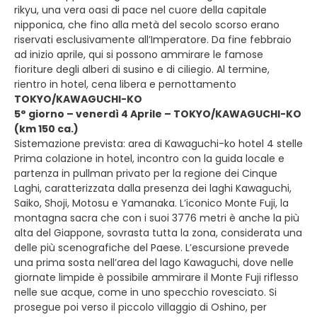
rikyu, una vera oasi di pace nel cuore della capitale
nipponica, che fino alla metà del secolo scorso erano
riservati esclusivamente all’Imperatore. Da fine febbraio
ad inizio aprile, qui si possono ammirare le famose
fioriture degli alberi di susino e di ciliegio. Al termine,
rientro in hotel, cena libera e pernottamento
TOKYO/KAWAGUCHI-KO
5° giorno – venerdì 4 Aprile – TOKYO/KAWAGUCHI-KO
(km 150 ca.)
Sistemazione prevista: area di Kawaguchi-ko hotel 4 stelle
Prima colazione in hotel, incontro con la guida locale e
partenza in pullman privato per la regione dei Cinque
Laghi, caratterizzata dalla presenza dei laghi Kawaguchi,
Saiko, Shoji, Motosu e Yamanaka. L’iconico Monte Fuji, la
montagna sacra che con i suoi 3776 metri è anche la più
alta del Giappone, sovrasta tutta la zona, considerata una
delle più scenografiche del Paese. L’escursione prevede
una prima sosta nell’area del lago Kawaguchi, dove nelle
giornate limpide è possibile ammirare il Monte Fuji riflesso
nelle sue acque, come in uno specchio rovesciato. Si
prosegue poi verso il piccolo villaggio di Oshino, per