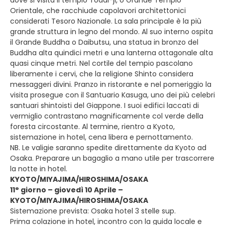
dove si visita il tempio Todai-ji, o Grande Tempio
Orientale, che racchiude capolavori architettonici
considerati Tesoro Nazionale. La sala principale è la più
grande struttura in legno del mondo. Al suo interno ospita
il Grande Buddha o Daibutsu, una statua in bronzo del
Buddha alta quindici metri e una lanterna ottagonale alta
quasi cinque metri. Nel cortile del tempio pascolano
liberamente i cervi, che la religione Shinto considera
messaggeri divini. Pranzo in ristorante e nel pomeriggio la
visita prosegue con il Santuario Kasuga, uno dei più celebri
santuari shintoisti del Giappone. I suoi edifici laccati di
vermiglio contrastano magnificamente col verde della
foresta circostante. Al termine, rientro a Kyoto,
sistemazione in hotel, cena libera e pernottamento.
NB. Le valigie saranno spedite direttamente da Kyoto ad
Osaka. Preparare un bagaglio a mano utile per trascorrere
la notte in hotel.
KYOTO/MIYAJIMA/HIROSHIMA/OSAKA
11° giorno – giovedì 10 Aprile –
KYOTO/MIYAJIMA/HIROSHIMA/OSAKA
Sistemazione prevista: Osaka hotel 3 stelle sup.
Prima colazione in hotel, incontro con la guida locale e