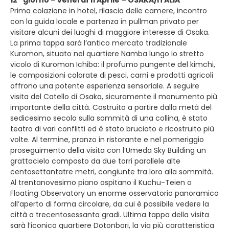
12° giorno – venerdì 11 Aprile – OSAKA/ITALIA
Prima colazione in hotel, rilascio delle camere, incontro
con la guida locale e partenza in pullman privato per
visitare alcuni dei luoghi di maggiore interesse di Osaka.
La prima tappa sarà l’antico mercato tradizionale
Kuromon, situato nel quartiere Namba lungo lo stretto
vicolo di Kuromon Ichiba: il profumo pungente del kimchi,
le composizioni colorate di pesci, carni e prodotti agricoli
offrono una potente esperienza sensoriale. A seguire
visita del Catello di Osaka, sicuramente il monumento più
importante della città. Costruito a partire dalla metà del
sedicesimo secolo sulla sommità di una collina, è stato
teatro di vari conflitti ed è stato bruciato e ricostruito più
volte. Al termine, pranzo in ristorante e nel pomeriggio
proseguimento della visita con l’Umeda Sky Building un
grattacielo composto da due torri parallele alte
centosettantatre metri, congiunte tra loro alla sommità.
Al trentanovesimo piano ospitano il Kuchu-Teien o
Floating Observatory un enorme osservatorio panoramico
all’aperto di forma circolare, da cui è possibile vedere la
città a trecentosessanta gradi. Ultima tappa della visita
sarà l’iconico quartiere Dotonbori, la via più caratteristica