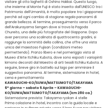
visitare gli otto laghetti di Oshino Hakkai. Questo luogo,
che insieme al Monte Fuji è stato inserito dall'UNESCO tra i
Patrimonio dell’Umanità, è molto popolare tra i giapponesi
perché ad ogni cambio di stagione regala panorami di
grande bellezza. Al termine, proseguimento verso il parco
dell’Arakurayama Sengen dove si trova la Pagoda
Chureito, una delle più fotografate del Giappone. Dopo
aver percorso una scalinata di quattrocento gradini, si
raggiunge la sommità della collina, che offre una vista
unica del maestoso Fujisan (condizioni meteo
permettendo). Pranzo libero e nel pomeriggio vista al
Museo d’Arte Itchiku Kubota, dove sono esposti i variopinti
kimono decorati dal Maestro di arti tessili Itchiku Kubota. A
seguire, breve giro in battello sul lago per ammirare il
suggestivo panorama. Al termine, sistemazione in hotel,
cena e pernottamento
KAWAGUCHI-KO/SUWA/MATSUMOTO/TAKAYAMA
6° giorno – sabato 5 Aprile – KAWAGUCHI-
KO/SUWA/MATSUMOTO/TAKAYAMA (km 280 ca.)
Sistemazione prevista: Takayama ryokan 4 stelle
Prima colazione in hotel, incontro con la guida locale e