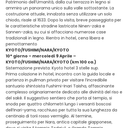
Patrimonio dell’Umanità, dalla cui terrazza in legno si
ammira un panorama unico sulla valle sottostante. La
costruzione attuale, innalzata senza utilizzare un solo
chiodo, risale al 1633. Dopo la visita, breve passeggiata per
le caratteristiche stradine lastricate Ninen-zaka e
Sannen-zaka, su cui si affacciano numerose case
tradizionali in legno. Rientro in hotel, cena libera e
pernottamento
KYOTO/FUSHIMI/NARA/KYOTO
10° giorno – mercoledì 9 Aprile –
KYOTO/FUSHIMI/NARA/KYOTO (km 100 ca.)
Sistemazione prevista: Kyoto hotel 3 stelle sup.
Prima colazione in hotel, incontro con la guida locale e
partenza in pullman privato per visitare l’incredibile
santuario shintoista Fushimi-Inari Taisha, affascinante
complesso originariamente dedicato alle divinità del riso e
del sakè. Il suggestivo sentiero che porta al tempio, si
snoda per quattro chilometri lungo i versanti boscosi
dell’Inari-yama, racchiuso per tutta la sua lunghezza da
centinaia di torii rosso vermiglio. Al termine,
proseguimento per Nara, antica capitale giapponese,