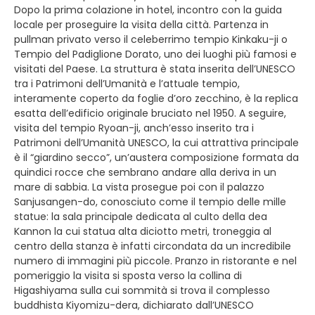
Dopo la prima colazione in hotel, incontro con la guida
locale per proseguire la visita della città. Partenza in
pullman privato verso il celeberrimo tempio Kinkaku-ji o
Tempio del Padiglione Dorato, uno dei luoghi più famosi e
visitati del Paese. La struttura è stata inserita dell’UNESCO
tra i Patrimoni dell’Umanità e l’attuale tempio,
interamente coperto da foglie d’oro zecchino, è la replica
esatta dell’edificio originale bruciato nel 1950. A seguire,
visita del tempio Ryoan-ji, anch’esso inserito tra i
Patrimoni dell’Umanità UNESCO, la cui attrattiva principale
è il “giardino secco”, un’austera composizione formata da
quindici rocce che sembrano andare alla deriva in un
mare di sabbia. La vista prosegue poi con il palazzo
Sanjusangen-do, conosciuto come il tempio delle mille
statue: la sala principale dedicata al culto della dea
Kannon la cui statua alta diciotto metri, troneggia al
centro della stanza è infatti circondata da un incredibile
numero di immagini più piccole. Pranzo in ristorante e nel
pomeriggio la visita si sposta verso la collina di
Higashiyama sulla cui sommità si trova il complesso
buddhista Kiyomizu-dera, dichiarato dall’UNESCO