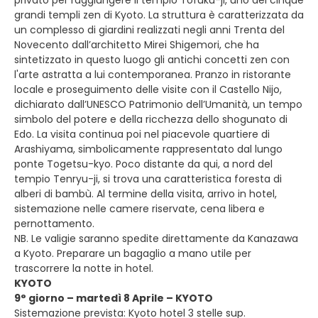
privato per raggiungere il tempio Tofuku-ji, uno dei cinque
grandi templi zen di Kyoto. La struttura è caratterizzata da
un complesso di giardini realizzati negli anni Trenta del
Novecento dall’architetto Mirei Shigemori, che ha
sintetizzato in questo luogo gli antichi concetti zen con
l'arte astratta a lui contemporanea. Pranzo in ristorante
locale e proseguimento delle visite con il Castello Nijo,
dichiarato dall’UNESCO Patrimonio dell’Umanità, un tempo
simbolo del potere e della ricchezza dello shogunato di
Edo. La visita continua poi nel piacevole quartiere di
Arashiyama, simbolicamente rappresentato dal lungo
ponte Togetsu-kyo. Poco distante da qui, a nord del
tempio Tenryu-ji, si trova una caratteristica foresta di
alberi di bambù. Al termine della visita, arrivo in hotel,
sistemazione nelle camere riservate, cena libera e
pernottamento.
NB. Le valigie saranno spedite direttamente da Kanazawa
a Kyoto. Preparare un bagaglio a mano utile per
trascorrere la notte in hotel.
KYOTO
9° giorno – martedì 8 Aprile – KYOTO
Sistemazione prevista: Kyoto hotel 3 stelle sup.