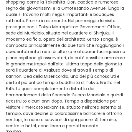
shopping, come la Takeshita-Dori, caotico e rumoroso
regno dei giovanissimi e la Omotesando Avenue, lungo la
quale si trovano molti negozi importanti e boutiques
raffinate. Pranzo in ristorante. Nel pomeriggio la visita
prosegue con il Tokyo Metropolitan Government Office,
sede del Municipio, situato nel quartiere di Shinjuku. Il
moderno edificio, opera dell’architetto Kenzo Tange, è
composto principalmente da due torri che raggiungono i
duecentotrenta metri di altezza e al quarantacinquesimo
piano ospitano gli osservatori, da cui è possibile ammirare
la grande metropoli dall’alto. Ultima tappa della giornata
sarà il quartiere di Asakusa dove si trova il Tempio di
Kannon, Dea della Misericordia, uno dei più conosciuti e
certo il più antico tempio buddhista di Tokyo. Eretto nel
645, fu quasi completamente distrutto dai
bombardamenti della Seconda Guerra Mondiale e quindi
ricostruito alcuni anni dopo. Tempo a disposizione per
visitare il mercato Nakamise, situato nell’area esterna al
tempio, dove decine di coloratissime bancarelle offrono
ventagli, kimono e souvenir di ogni genere. Al termine,
rientro in hotel, cena libera e pernottamento.