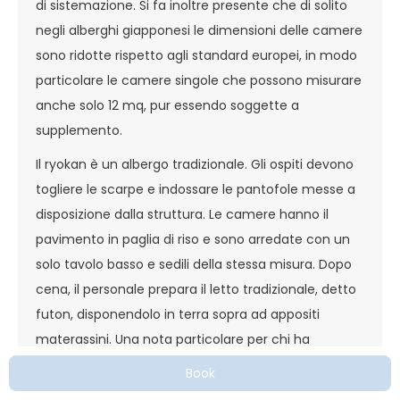
di sistemazione. Si fa inoltre presente che di solito
negli alberghi giapponesi le dimensioni delle camere
sono ridotte rispetto agli standard europei, in modo
particolare le camere singole che possono misurare
anche solo 12 mq, pur essendo soggette a
supplemento.
Il ryokan è un albergo tradizionale. Gli ospiti devono
togliere le scarpe e indossare le pantofole messe a
disposizione dalla struttura. Le camere hanno il
pavimento in paglia di riso e sono arredate con un
solo tavolo basso e sedili della stessa misura. Dopo
cena, il personale prepara il letto tradizionale, detto
futon, disponendolo in terra sopra ad appositi
materassini. Una nota particolare per chi ha
tatuaggi: in Giappone esiste uno specifico divieto
Book
d’ingresso in alcuni locali e luoghi d’interesse, come