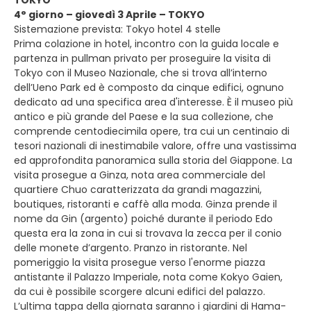
TOKYO
4° giorno – giovedì 3 Aprile – TOKYO
Sistemazione prevista: Tokyo hotel 4 stelle
Prima colazione in hotel, incontro con la guida locale e
partenza in pullman privato per proseguire la visita di
Tokyo con il Museo Nazionale, che si trova all’interno
dell’Ueno Park ed è composto da cinque edifici, ognuno
dedicato ad una specifica area d'interesse. È il museo più
antico e più grande del Paese e la sua collezione, che
comprende centodiecimila opere, tra cui un centinaio di
tesori nazionali di inestimabile valore, offre una vastissima
ed approfondita panoramica sulla storia del Giappone. La
visita prosegue a Ginza, nota area commerciale del
quartiere Chuo caratterizzata da grandi magazzini,
boutiques, ristoranti e caffè alla moda. Ginza prende il
nome da Gin (argento) poiché durante il periodo Edo
questa era la zona in cui si trovava la zecca per il conio
delle monete d’argento. Pranzo in ristorante. Nel
pomeriggio la visita prosegue verso l'enorme piazza
antistante il Palazzo Imperiale, nota come Kokyo Gaien,
da cui è possibile scorgere alcuni edifici del palazzo.
L’ultima tappa della giornata saranno i giardini di Hama-