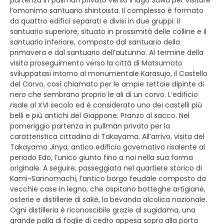
partenza in pullman privato verso il lago Suwa per visitare
l’omonimo santuario shintoista. Il complesso è formato
da quattro edifici separati e divisi in due gruppi: il
santuario superiore, situato in prossimità delle colline e il
santuario inferiore, composto dal santuario della
primavera e dal santuario dell’autunno. Al termine della
visita proseguimento verso la città di Matsumoto
sviluppatasi intorno al monumentale Karasujo, il Castello
del Corvo, così chiamato per le ampie tettoie dipinte di
nero che sembrano proprio le ali di un corvo. L’edificio
risale al XVI secolo ed è considerato uno dei castelli più
belli e più antichi del Giappone. Pranzo al sacco. Nel
pomeriggio partenza in pullman privato per la
caratteristica cittadina di Takayama. All’arrivo, visita del
Takayama Jinya, antico edificio governativo risalente al
periodo Edo, l’unico giunto fino a noi nella sua forma
originale. A seguire, passeggiata nel quartiere storico di
Kami-Sannomachi, l’antico borgo feudale composto da
vecchie case in legno, che ospitano botteghe artigiane,
osterie e distillerie di sakè, la bevanda alcolica nazionale.
Ogni distilleria è riconoscibile grazie al sugidama, una
grande palla di foglie di cedro appesa sopra alla porta