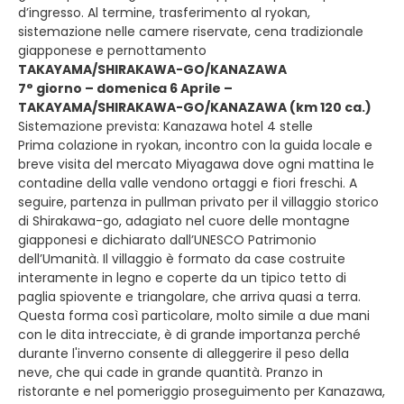
d’ingresso. Al termine, trasferimento al ryokan,
sistemazione nelle camere riservate, cena tradizionale
giapponese e pernottamento
TAKAYAMA/SHIRAKAWA-GO/KANAZAWA
7° giorno – domenica 6 Aprile –
TAKAYAMA/SHIRAKAWA-GO/KANAZAWA (km 120 ca.)
Sistemazione prevista: Kanazawa hotel 4 stelle
Prima colazione in ryokan, incontro con la guida locale e
breve visita del mercato Miyagawa dove ogni mattina le
contadine della valle vendono ortaggi e fiori freschi. A
seguire, partenza in pullman privato per il villaggio storico
di Shirakawa-go, adagiato nel cuore delle montagne
giapponesi e dichiarato dall’UNESCO Patrimonio
dell’Umanità. Il villaggio è formato da case costruite
interamente in legno e coperte da un tipico tetto di
paglia spiovente e triangolare, che arriva quasi a terra.
Questa forma così particolare, molto simile a due mani
con le dita intrecciate, è di grande importanza perché
durante l'inverno consente di alleggerire il peso della
neve, che qui cade in grande quantità. Pranzo in
ristorante e nel pomeriggio proseguimento per Kanazawa,