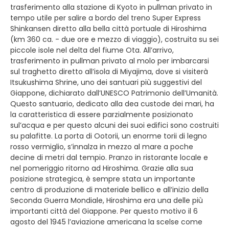
trasferimento alla stazione di Kyoto in pullman privato in
tempo utile per salire a bordo del treno Super Express
Shinkansen diretto alla bella città portuale di Hiroshima
(km 360 ca. - due ore e mezzo di viaggio), costruita su sei
piccole isole nel delta del fiume Ota. All’arrivo,
trasferimento in pullman privato al molo per imbarcarsi
sul traghetto diretto all’isola di Miyajima, dove si visiterà
Itsukushima Shrine, uno dei santuari più suggestivi del
Giappone, dichiarato dall’UNESCO Patrimonio dell’Umanità.
Questo santuario, dedicato alla dea custode dei mari, ha
la caratteristica di essere parzialmente posizionato
sul’acqua e per questo alcuni dei suoi edifici sono costruiti
su palafitte. La porta di Ootorii, un enorme torii di legno
rosso vermiglio, s’innalza in mezzo al mare a poche
decine di metri dal tempio. Pranzo in ristorante locale e
nel pomeriggio ritorno ad Hiroshima. Grazie alla sua
posizione strategica, è sempre stata un importante
centro di produzione di materiale bellico e all’inizio della
Seconda Guerra Mondiale, Hiroshima era una delle più
importanti città del Giappone. Per questo motivo il 6
agosto del 1945 l’aviazione americana la scelse come