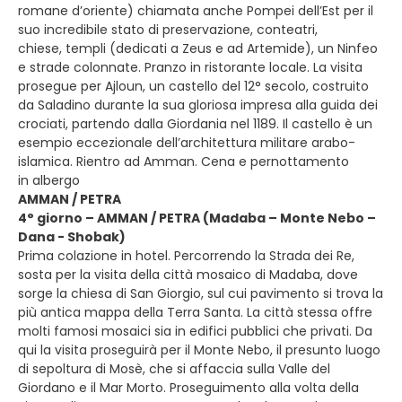
romane d’oriente) chiamata anche Pompei dell’Est per il
suo incredibile stato di preservazione, conteatri,
chiese, templi (dedicati a Zeus e ad Artemide), un Ninfeo
e strade colonnate. Pranzo in ristorante locale. La visita
prosegue per Ajloun, un castello del 12° secolo, costruito
da Saladino durante la sua gloriosa impresa alla guida dei
crociati, partendo dalla Giordania nel 1189. Il castello è un
esempio eccezionale dell’architettura militare arabo-
islamica. Rientro ad Amman. Cena e pernottamento
in albergo
AMMAN / PETRA
4° giorno – AMMAN / PETRA (Madaba – Monte Nebo –
Dana - Shobak)
Prima colazione in hotel. Percorrendo la Strada dei Re,
sosta per la visita della città mosaico di Madaba, dove
sorge la chiesa di San Giorgio, sul cui pavimento si trova la
più antica mappa della Terra Santa. La città stessa offre
molti famosi mosaici sia in edifici pubblici che privati. Da
qui la visita proseguirà per il Monte Nebo, il presunto luogo
di sepoltura di Mosè, che si affaccia sulla Valle del
Giordano e il Mar Morto. Proseguimento alla volta della