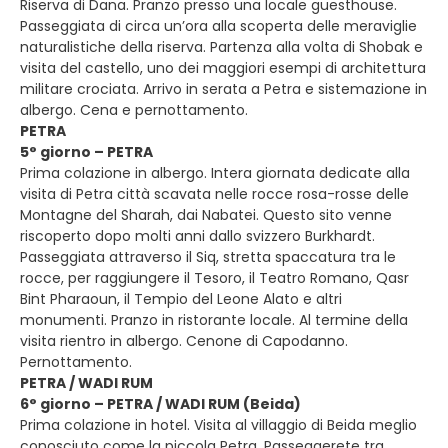
Riserva di Dana. Pranzo presso una locale guesthouse.
Passeggiata di circa un’ora alla scoperta delle meraviglie
naturalistiche della riserva. Partenza alla volta di Shobak e
visita del castello, uno dei maggiori esempi di architettura
militare crociata. Arrivo in serata a Petra e sistemazione in
albergo. Cena e pernottamento.
PETRA
5° giorno – PETRA
Prima colazione in albergo. Intera giornata dedicate alla
visita di Petra città scavata nelle rocce rosa-rosse delle
Montagne del Sharah, dai Nabatei. Questo sito venne
riscoperto dopo molti anni dallo svizzero Burkhardt.
Passeggiata attraverso il Siq, stretta spaccatura tra le
rocce, per raggiungere il Tesoro, il Teatro Romano, Qasr
Bint Pharaoun, il Tempio del Leone Alato e altri
monumenti. Pranzo in ristorante locale. Al termine della
visita rientro in albergo. Cenone di Capodanno.
Pernottamento.
PETRA / WADI RUM
6° giorno – PETRA / WADI RUM (Beida)
Prima colazione in hotel. Visita al villaggio di Beida meglio
conosciuto come la piccola Petra. Passeggerete tra