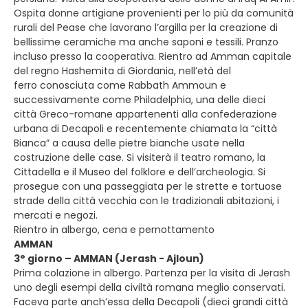
Ospita donne artigiane provenienti per lo più da comunità
rurali del Pease che lavorano l’argilla per la creazione di
bellissime ceramiche ma anche saponi e tessili. Pranzo
incluso presso la cooperativa. Rientro ad Amman capitale
del regno Hashemita di Giordania, nell’età del
ferro conosciuta come Rabbath Ammoun e
successivamente come Philadelphia, una delle dieci
città Greco-romane appartenenti alla confederazione
urbana di Decapoli e recentemente chiamata la “città
Bianca” a causa delle pietre bianche usate nella
costruzione delle case. Si visiterà il teatro romano, la
Cittadella e il Museo del folklore e dell’archeologia. Si
prosegue con una passeggiata per le strette e tortuose
strade della città vecchia con le tradizionali abitazioni, i
mercati e negozi.
Rientro in albergo, cena e pernottamento
AMMAN
3° giorno – AMMAN (Jerash - Ajloun)
Prima colazione in albergo. Partenza per la visita di Jerash
uno degli esempi della civiltà romana meglio conservati.
Faceva parte anch’essa della Decapoli (dieci grandi città