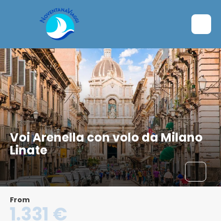
Voi Arenella con volo da Milano
Linate
From
1.331 €