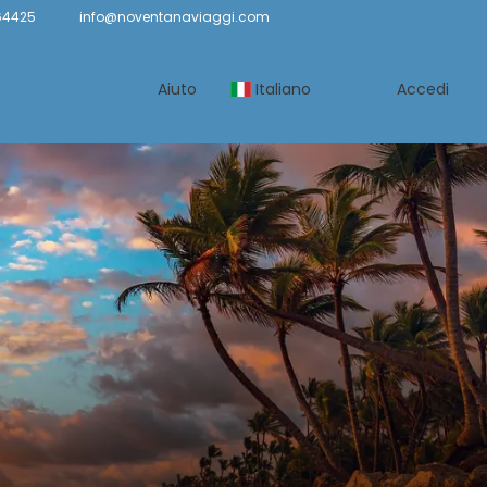
64425
info@noventanaviaggi.com
Aiuto
Italiano
Accedi