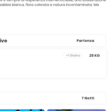
dive è sempre un'esperienza indimenticabile, una soddisfazione
di sabbia bianca, flora colorata e natura incontaminata. Ma
ive
Partenza
25 KG
+1 Giorno
7 Notti