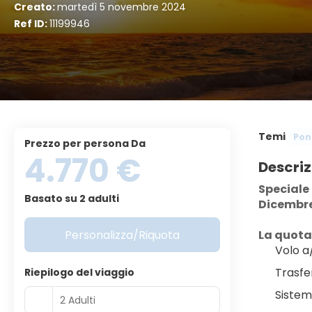
Creato:
martedì 5 novembre 2024
Ref ID:
11199946
Temi
Pont
Prezzo per persona Da
4.770 €
Descriz
Speciale
Basato su 2 adulti
Dicembre
Personalizza/Riquota
La quot
Volo a
Trasfe
Riepilogo del viaggio
Sistem
2 Adulti