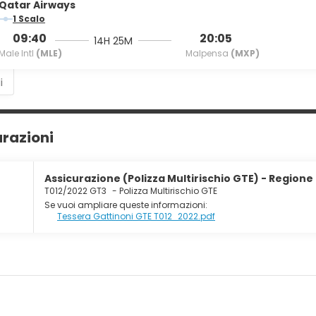
Qatar Airways
1 Scalo
09:40
20:05
14H 25M
Male Intl
(MLE)
Malpensa
(MXP)
i
urazioni
Assicurazione (Polizza Multirischio GTE) - Regione 
T012/2022 GT3
-
Polizza Multirischio GTE
Se vuoi ampliare queste informazioni:
Tessera Gattinoni GTE T012_2022.pdf