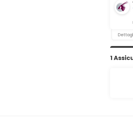
Dettagl
1 Assic