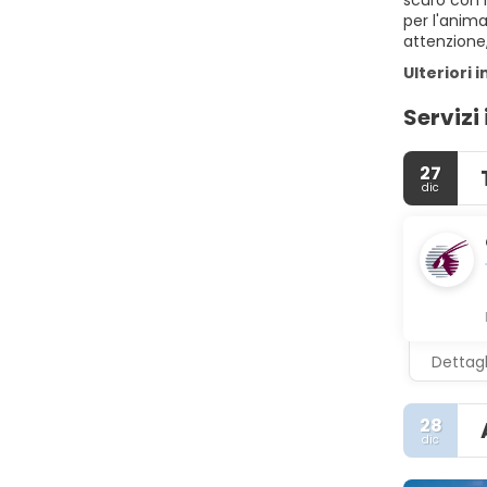
scuro con l
per l'anima
attenzione
Ulteriori 
Servizi 
27
dic
Dettagl
28
dic