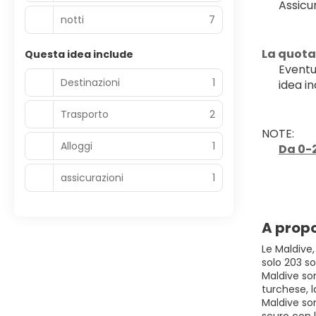
Assicu
notti
7
La quota
Questa idea include
Eventu
Destinazioni
1
idea in
Trasporto
2
NOTE:
Alloggi
1
Da 0-2
assicurazioni
1
A propo
Le Maldive,
solo 203 so
Maldive son
turchese, 
Maldive son