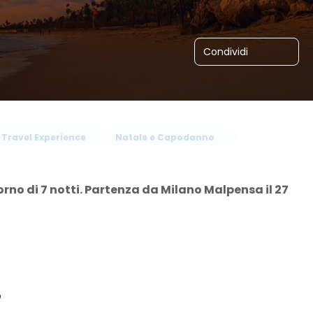
Condividi
 Travel Experience
Natale e Capodanno
o di 7 notti. Partenza da Milano Malpensa il 27 
o