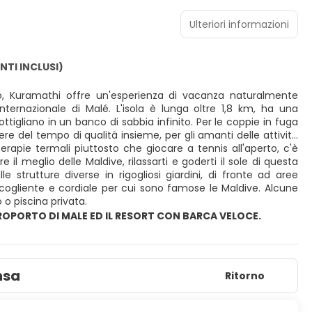
Ulteriori informazioni
NTI INCLUSI)
ago, Kuramathi offre un'esperienza di vacanza naturalmente
nternazionale di Malé. L'isola è lunga oltre 1,8 km, ha una
tigliano in un banco di sabbia infinito. Per le coppie in fuga
re del tempo di qualità insieme, per gli amanti delle attività
erapie termali piuttosto che giocare a tennis all'aperto, c'è
l meglio delle Maldive, rilassarti e goderti il sole di questa
le strutture diverse in rigogliosi giardini, di fronte ad aree
 accogliente e cordiale per cui sono famose le Maldive. Alcune
 o piscina privata.
EROPORTO DI MALE ED IL RESORT CON BARCA VELOCE.
nsa
Ritorno