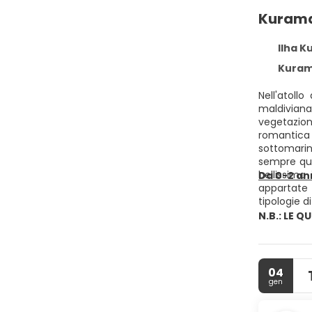
Kurama
Ilha K
Kuramat
Nell'atoll
maldiviana
vegetazion
romantica 
sottomarin
sempre qual
bellissima
Da 0-2 ann
appartate 
tipologie d
N.B.: LE 
04
gen