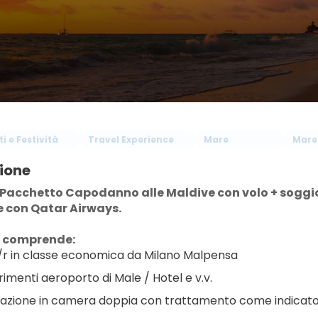
i e Festività
Travel Experience
Mare
Mare
ione
 Pacchetto Capodanno alle Maldive con volo + soggiorn
 con Qatar Airways.
a comprende:
/r in classe economica da Milano Malpensa
rimenti aeroporto di Male / Hotel e v.v.
azione in camera doppia con trattamento come indicat