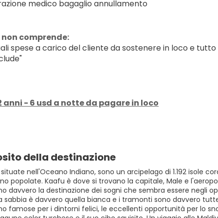
razione medico bagaglio annullamento
 non comprende:
ali spese a carico del cliente da sostenere in loco e tutto
clude"
 anni - 6 usd a notte da pagare in loco
sito della destinazione
 situate nell'Oceano Indiano, sono un arcipelago di 1.192 isole cora
no popolate. Kaafu è dove si trovano la capitale, Male e l'aeropor
o davvero la destinazione dei sogni che sembra essere negli opus
la sabbia è davvero quella bianca e i tramonti sono davvero tut
o famose per i dintorni felici, le eccellenti opportunità per lo snor