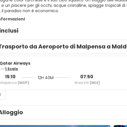
agune color turchese e il suo cibo squisito. Un viaggio alle Mal
 e un piacere per gli occhi, acque cristalline, spiagge tropicali 
, il paradiso non è economico.
informazioni
inclusi
Trasporto da Aeroporto di Malpensa a Mald
Qatar Airways
1 Scalo
15:10
07:50
12H 40M
Malpensa
(MXP)
Male Intl
(MLE)
i
Alloggio