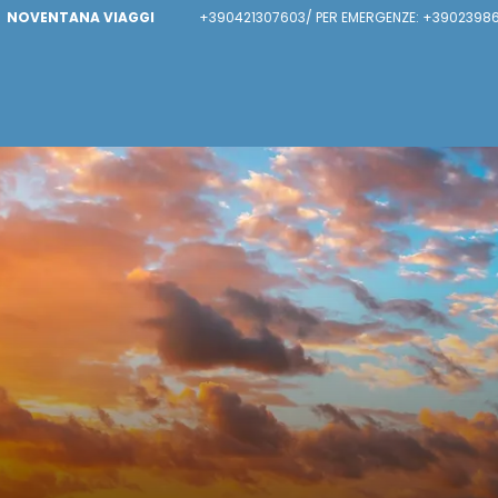
NOVENTANA VIAGGI
+390421307603/ PER EMERGENZE: +3902398