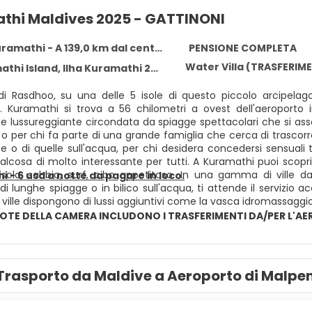
thi Maldives 2025 - GATTINONI
uramathi - A 139,0 km dal centro
PENSIONE COMPLETA
Water Villa (TRASFERIME
hi Island, Ilha Kuramathi 20 02
o di Rasdhoo, su una delle 5 isole di questo piccolo arcipel
. Kuramathi si trova a 56 chilometri a ovest dell'aeroporto i
e lussureggiante circondata da spiagge spettacolari che si assot
o per chi fa parte di una grande famiglia che cerca di trascorre
e o di quelle sull'acqua, per chi desidera concedersi sensuali t
cosa di molto interessante per tutti. A Kuramathi puoi scoprire i
 isola, sabbia, surf, cibo appetitoso. In una gamma di ville dal
i - 6 usd a notte da pagare in loco.
di lunghe spiagge o in bilico sull'acqua, ti attende il servizio
i ville dispongono di lussi aggiuntivi come la vasca idromassaggio
QUOTE DELLA CAMERA INCLUDONO I TRASFERIMENTI DA/PER L'A
Trasporto da Maldive a Aeroporto di Malpe